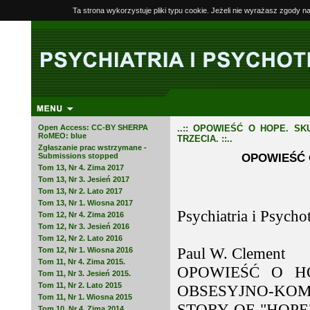
Ta strona wykorzystuje pliki typu cookie. Jeżeli nie wyrażasz zgody n
Open Access: CC-BY SHERPA
..:: OPOWIEŚĆ O HOPE. S
RoMEO: blue
TRZECIA. ::..
Zgłaszanie prac wstrzymane -
OPOWIEŚĆ 
Submissions stopped
Tom 13, Nr 4. Zima 2017
Tom 13, Nr 3. Jesień 2017
Tom 13, Nr 2. Lato 2017
Tom 13, Nr 1. Wiosna 2017
Psychiatria i Psycho
Tom 12, Nr 4. Zima 2016
Tom 12, Nr 3. Jesień 2016
Tom 12, Nr 2. Lato 2016
Paul W. Clement
Tom 12, Nr 1. Wiosna 2016
Tom 11, Nr 4. Zima 2015.
OPOWIEŚĆ O H
Tom 11, Nr 3. Jesień 2015.
Tom 11, Nr 2. Lato 2015
OBSESYJNO-KOM
Tom 11, Nr 1. Wiosna 2015
STORY OF "HOPE
Tom 10, Nr 4. Zima 2014