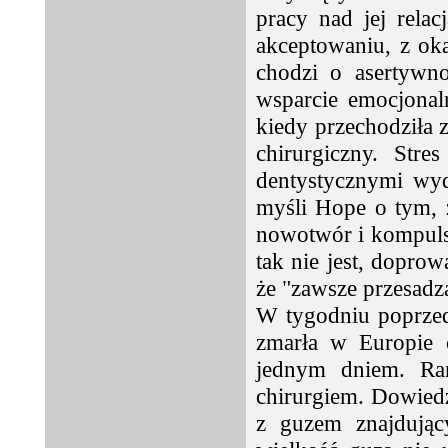
pracy nad jej relac
akceptowaniu, z ok
chodzi o asertywno
wsparcie emocjonal
kiedy przechodziła 
chirurgiczny. Str
dentystycznymi wyd
myśli Hope o tym, 
nowotwór i kompuls
tak nie jest, doprow
że "zawsze przesadz
W tygodniu poprzed
zmarła w Europie c
jednym dniem. Ra
chirurgiem. Dowiedzi
z guzem znajdując