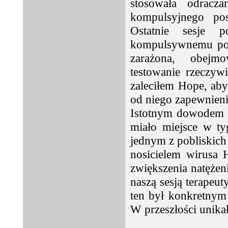
stosowała odracz
kompulsyjnego pos
Ostatnie sesje
kompulsywnemu posz
zarażona, obejmo
testowanie rzeczywi
zaleciłem Hope, aby
od niego zapewnienia
Istotnym dowodem p
miało miejsce w ty
jednym z pobliskich 
nosicielem wirusa 
zwiększenia natężen
naszą sesją terapeu
ten był konkretnym 
W przeszłości unika