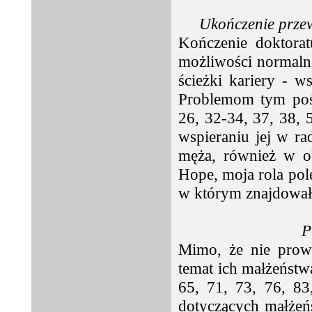
Ukończenie przew
Kończenie doktorat
możliwości normalne
ścieżki kariery - w
Problemom tym pośw
26, 32-34, 37, 38, 
wspieraniu jej w ra
męża, również w o
Hope, moja rola pol
w którym znajdowała
P
Mimo, że nie prowa
temat ich małżeństwa
65, 71, 73, 76, 83
dotyczących małżeń