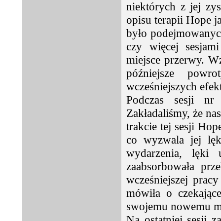
niektórych z jej z
opisu terapii Hope 
było podejmowanych
czy więcej sesjam
miejsce przerwy. Wz
późniejsze powr
wcześniejszych efek
Podczas sesji nr 
Zakładaliśmy, że nas
trakcie tej sesji Ho
co wyzwala jej lęk
wydarzenia, lęki
zaabsorbowała prze
wcześniejszej prac
mówiła o czekające
swojemu nowemu mia
Na ostatniej sesji