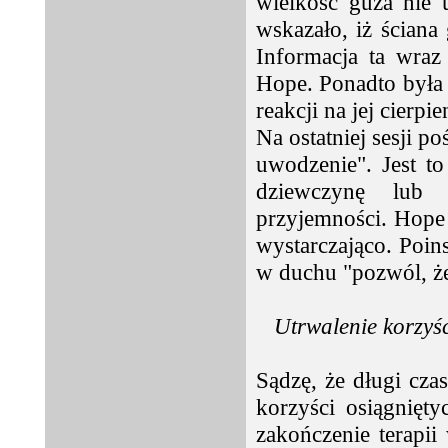
wielkość guza nie u
wskazało, iż ścian
Informacja ta wraz 
Hope. Ponadto była 
reakcji na jej cierpie
Na ostatniej sesji p
uwodzenie". Jest t
dziewczynę lub 
przyjemności. Hope u
wystarczająco. Poi
w duchu "pozwól, ż
Utrwalenie korzyśc
Sądzę, że długi czas
korzyści osiągnięt
zakończenie terapii