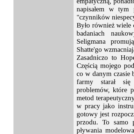
empatyczną, ponadto
napisałem w tym p
"czynników niespecy
Było również wiele
badaniach naukowy
Seligmana promują
Shatte'go wzmacniaj
Zasadniczo to Hope
Częścią mojego pode
co w danym czasie b
farmy starał się
problemów, które p
metod terapeutyczn
w pracy jako instr
gotowy jest rozpoc
przodu. To samo p
pływania modelował