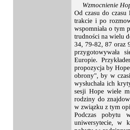
Wzmocnienie Hope
Od czasu do czasu 
trakcie i po rozmo
wspomniała o tym po
trudności na wielu d
34, 79-82, 87 oraz 
przygotowywała s
Europie. Przykłade
propozycja by Hope 
obrony", by w czas
wysłuchała ich kryt
sesji Hope wiele m
rodziny do znajdow
w związku z tym opi
Podczas pobytu w
uniwersytecie, w k