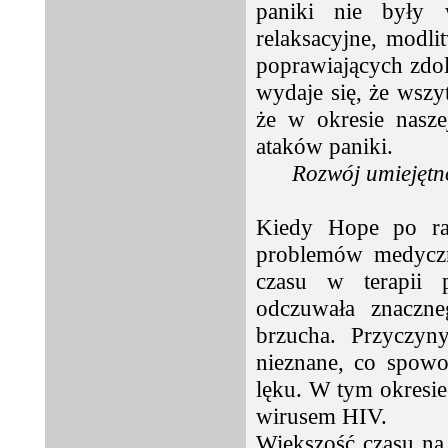
paniki nie były 
relaksacyjne, modl
poprawiających zdol
wydaje się, że wszy
że w okresie nasze
ataków paniki.
Rozwój umiejętn
Kiedy Hope po raz
problemów medyczn
czasu w terapii 
odczuwała znaczne
brzucha. Przyczyn
nieznane, co spowo
lęku. W tym okresie
wirusem HIV.
Większość czasu na 