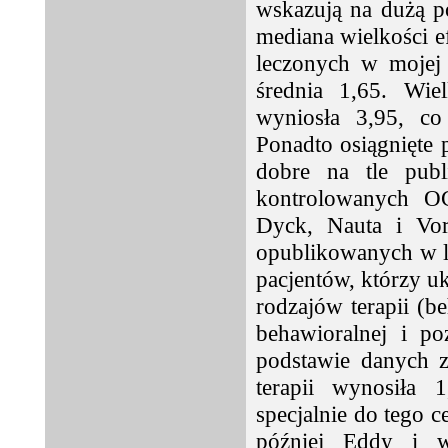
wskazują na dużą p
mediana wielkości e
leczonych w mojej 
średnia 1,65. Wie
wyniosła 3,95, co
Ponadto osiągnięte 
dobre na tle pub
kontrolowanych O
Dyck, Nauta i Vor
opublikowanych w l
pacjentów, którzy uk
rodzajów terapii (b
behawioralnej i po
podstawie danych z
terapii wynosiła 
specjalnie do tego 
później Eddy i w