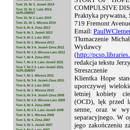
Tom 10, Nr 3. Jesień 2014
COMPULSIVE DI
Tom 10, Nr 2. Lato 2014.
SUPLEMENT
Praktyka prywatna,
Tom 10, Nr 2. Lato 2014
719 Fremont Avenue
Tom 10, Nr 1. Wiosna 2014
Tom 9, Nr 4. Zima 2013
Email:
PaulWCleme
Tom 9, Nr 3. Jesień 2013
Tłumaczenie Michał
Tom 9, Nr 2. Lato 2013
Tom 9, Nr 1. Wiosna 2013
Wydawcy 
Tom 8, Nr 3-4. Jesień-Zima 2012
Tom 8, Nr 1-2. Wiosna-Lato 2012
(
http://pcsp.librari
Tom 7, Nr 4. Zima 2011
redakcja tekstu Jerz
Tom 7, Nr 2-3. Lato-Jesień 2011
Tom 7, Nr 2-3. Lato-Jesień 2011.
Streszczenie
SUPLEMENT
Tom 7, Nr 1. Wiosna 2011
Klientka Hope sta
Tom 6, Nr 3-4. Jesień-Zima 2010
uporczywej wieloki
Tom 6, Nr 2. Lato 2010
Tom 6, Nr 1. Wiosna 2010
letniej kobiety c
Tom 5, Nr 3-4. Jesień-Zima 2009
(OCD), lęk przed l
Tom 5, Nr 1-2. Wiosna-Lato 2009
Tom 4, Nr 4. Zima 2008
senne, oraz w wyw
Tom 4, Nr 2-3. Lato-Jesień 2008
Tom 4, Nr 1. Wiosna 2008
separacyjnego. W o
Tom 3, Nr 4. Zima 2007
jego zakończeniu z
Tom 3, Nr 3. Jesień 2007
Tom 3, Nr 2. Lato 2007