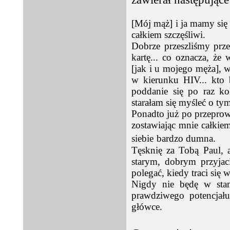
[Mój mąż] i ja mamy się 
całkiem szczęśliwi.
Dobrze przeszliśmy prz
kartę... co oznacza, ż
[jak i u mojego męża], 
w kierunku HIV... kto 
poddanie się po raz ko
starałam się myśleć o ty
Ponadto już po przepro
zostawiając mnie całkie
siebie
bardzo dumna.
Tęsknię za Tobą Paul, a
starym, dobrym przyjac
polegać, kiedy traci się 
Nigdy nie będę w stan
prawdziwego potencjału
główce.