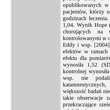
opublikowanych w
pacjentów, którzy u
godzinach leczenia
1,04. Wynik Hope (3
chorujących na 
kontrolowanymi w ok
Eddy i wsp. [2004]
efektów w ramach 
efektu dla pomiaró
wynosiła 1,52 (S
kontrolnej wynosił
wsp. nie podal
katamnestycznych, 
większość badań nie
takie obserwacje z
przekraczające sze