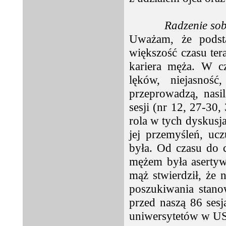
Radzenie sob
Uważam, że podst
większość czasu ter
kariera męża. W cz
lęków, niejasnoś
przeprowadzą, nasi
sesji (nr 12, 27-30,
rola w tych dyskusj
jej przemyśleń, ucz
była. Od czasu do 
mężem była asertyw
mąż stwierdził, że
poszukiwania stano
przed naszą 86 ses
uniwersytetów w USA