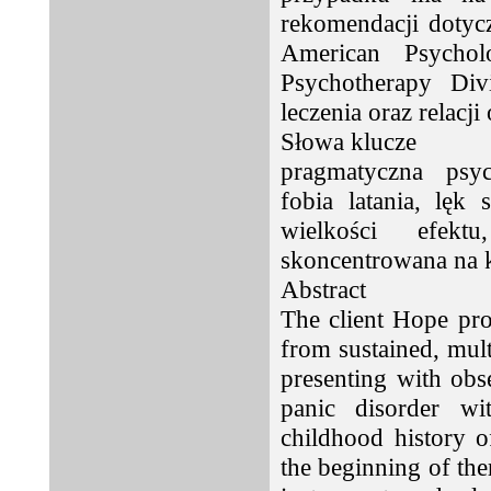
rekomendacji dotycz
American Psycholo
Psychotherapy Div
leczenia oraz relacj
Słowa klucze
pragmatyczna psyc
fobia latania, lęk
wielkości efektu
skoncentrowana na k
Abstract
The client Hope pr
from sustained, mul
presenting with obs
panic disorder wi
childhood history o
the beginning of the