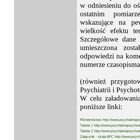
w odniesieniu do o
ostatnim pomiar
wskazujące na pe
wielkość efektu te
Szczegółowe dane 
umieszczona zosta
odpowiedzi na kome
numerze czasopism
(również przygoto
Psychiatrii i Psychot
W celu załadowania
poniższe linki:
Piśmiennictwo
http://www.psychiatriap
Tabela 1
http://www.psychiatriapsychot
Tabela 2
http://www.psychiatriapsychot
Załącznik - skala APC
http://www.psyc