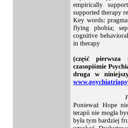
empirically suppor
supported therapy rel
Key words: pragmat
flying phobia; sep
cognitive behaviora
in therapy
(część pierwsza
czasopiśmie Psychi
druga w niniejsz
www.psychiatriaps
Ponieważ Hope nie 
terapii nie mogła by
była tym bardziej fr