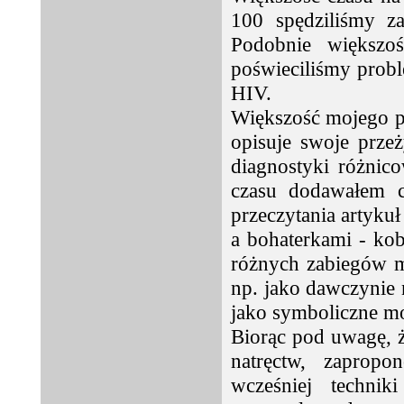
100 spędziliśmy z
Podobnie większo
poświeciliśmy prob
HIV.
Większość mojego po
opisuje swoje prze
diagnostyki różnic
czasu dodawałem c
przeczytania artyku
a bohaterkami - kob
różnych zabiegów m
np. jako dawczynie n
jako symboliczne m
Biorąc pod uwagę, ż
natręctw, zaprop
wcześniej techni