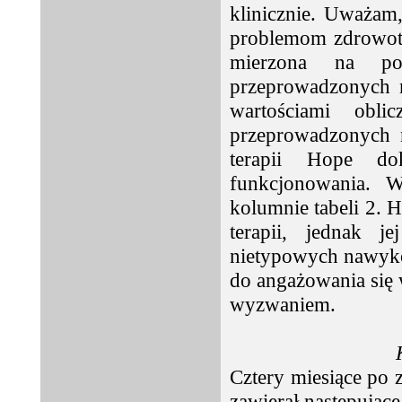
klinicznie. Uważam
problemom zdrowotn
mierzona na po
przeprowadzonych n
wartościami obl
przeprowadzonych 
terapii Hope d
funkcjonowania. W
kolumnie tabeli 2.
terapii, jednak j
nietypowych nawyków
do angażowania się 
wyzwaniem.
Cztery miesiące po z
zawierał następujące