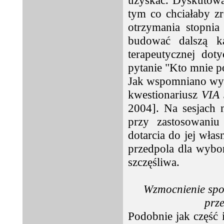
uzyskać. Dyskutowa
tym co chciałaby zr
otrzymania stopnia
budować dalszą k
terapeutycznej dot
pytanie "Kto mnie p
Jak wspomniano wyże
kwestionariusz
VIA 
2004]. Na sesjach 
przy zastosowaniu
dotarcia do jej wła
przedpola dla wybor
szczęśliwa.
Wzmocnienie spos
prze
Podobnie jak część