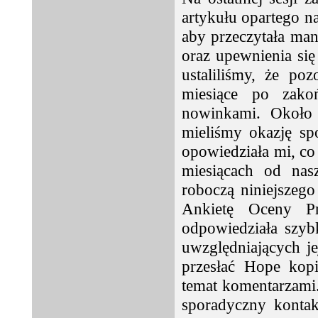
artykułu opartego na
aby przeczytała ma
oraz upewnienia się
ustaliliśmy, że po
miesiące po zako
nowinkami. Około o
mieliśmy okazję sp
opowiedziała mi, co 
miesiącach od nasz
roboczą niniejszego
Ankietę Oceny Pr
odpowiedziała szy
uwzględniających j
przesłać Hope kop
temat komentarzami.
sporadyczny kontak