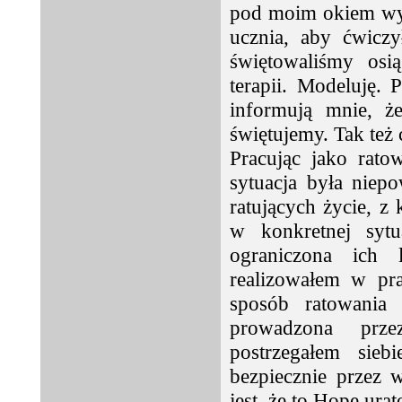
pod moim okiem wyk
ucznia, aby ćwiczy
świętowaliśmy osi
terapii. Modeluję.
informują mnie, że
świętujemy. Tak też 
Pracując jako rat
sytuacja była niep
ratujących życie, z
w konkretnej sytu
ograniczona ich 
realizowałem w pr
sposób ratowania 
prowadzona prz
postrzegałem sie
bezpiecznie przez 
jest, że to Hope ura