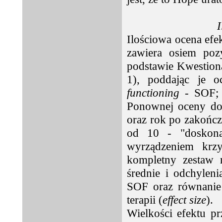
I
Ilościowa ocena efek
zawiera osiem poz
podstawie Kwestion
1), poddając je o
functioning
- SOF; 
Ponownej oceny dok
oraz rok po zakończ
od 10 - "doskona
wyrządzeniem krz
kompletny zestaw 
średnie i odchylen
SOF oraz równanie 
terapii (
effect size
).
Wielkości efektu pr