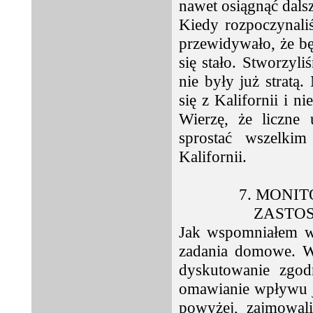
nawet osiągnąć dals
Kiedy rozpoczynali
przewidywało, że bę
się stało. Stworzyl
nie były już stratą
się z Kalifornii i n
Wierzę, że liczne
sprostać wszelki
Kalifornii.
7. MONI
ZASTO
Jak wspomniałem wc
zadania domowe. Wa
dyskutowanie zgod
omawianie wpływu j
powyżej, zajmowal