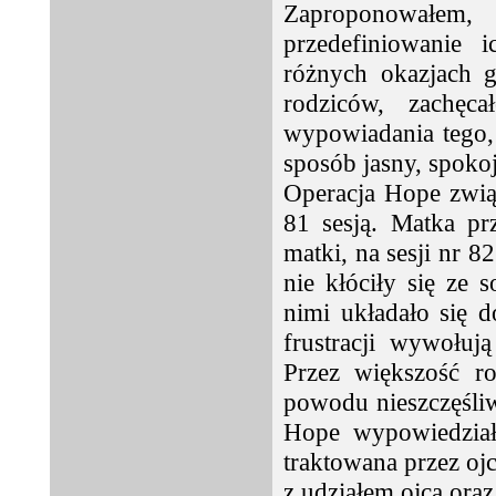
Zaproponowałem
przedefiniowanie i
różnych okazjach 
rodziców, zachęc
wypowiadania tego, 
sposób jasny, spokoj
Operacja Hope zwią
81 sesją. Matka pr
matki, na sesji nr 8
nie kłóciły się ze 
nimi układało się 
frustracji wywołu
Przez większość r
powodu nieszczęśliw
Hope wypowiedział
traktowana przez ojc
z udziałem ojca oraz