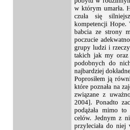
pobytu w rodzinnym 
w którym umarła. Ho
czuła się silnie
kompetencji Hope. 
babcia ze strony m
poczucie adekwatno
grupy ludzi i rzeczy
takich jak my oraz 
podobnych do nich
najbardziej dokładn
Poprosiłem ją równi
które poznała na zaj
związane z uważnoś
2004]. Ponadto zac
podążała mimo to 
celów. Jednym z nic
przyleciała do niej