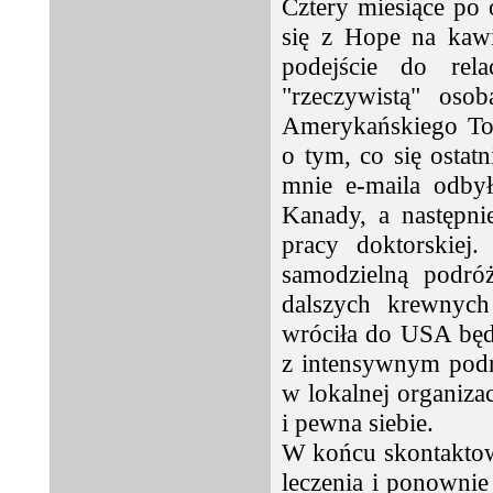
Cztery miesiące po 
się z Hope na kawi
podejście do rela
"rzeczywistą" oso
Amerykańskiego To
o tym, co się ostat
mnie e-maila odby
Kanady, a następni
pracy doktorskiej
samodzielną podró
dalszych krewnych
wróciła do USA będ
z intensywnym pod
w lokalnej organizac
i pewna siebie.
W końcu skontaktow
leczenia i ponowni