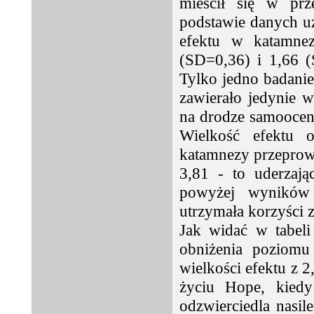
mieścił się w prz
podstawie danych u
efektu w katamnez
(SD=0,36) i 1,66 
Tylko jedno badanie
zawierało jedynie 
na drodze samooceny
Wielkość efektu 
katamnezy przeprow
3,81 - to uderzaj
powyżej wyników 
utrzymała korzyści z
Jak widać w tabeli
obniżenia poziomu
wielkości efektu z 
życiu Hope, kiedy
odzwierciedla nasil