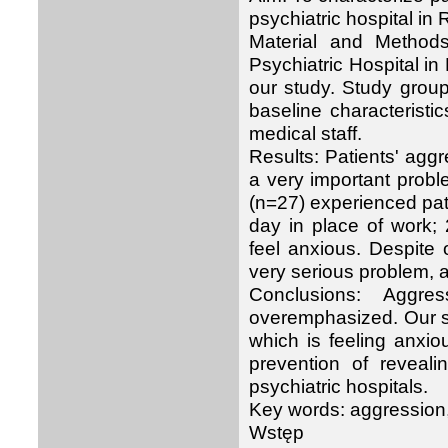
psychiatric hospital i
Material and Method
Psychiatric Hospital i
our study. Study group
baseline characteristi
medical staff.
Results: Patients' aggr
a very important proble
(n=27) experienced pati
day in place of work;
feel anxious. Despite 
very serious problem, al
Conclusions: Aggre
overemphasized. Our s
which is feeling anxio
prevention of reveali
psychiatric hospitals.
Key words: aggression, 
Wstęp