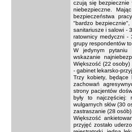
czują się bezpiecznie
niebezpieczne. Maj
bezpieczeństwa pracy
"bardzo bezpiecznie",
sanitariusze i salowi - 
ratownicy medyczni - 
grupy respondentów to
W jedynym pytaniu o
wskazanie najniebezpi
Większość (22 osoby) z
- gabinet lekarsko-przy
Trzy kobiety, będące 
zachowań agresywny
strony pacjentów dośw
były to najczęściej:
wulgarnych słów (30 os
zastraszanie (28 osób)
Większość ankietowan
przyjęć zostało uderz
rejestratorki, jedna l