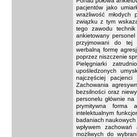
Ponad połowa ankieto
pacjentów jako umiark
wrażliwość młodych p
związku z tym wskaza
tego zawodu technik
ankietowany personel
przyjmowani do tej 
werbalną formę agresj
poprzez niszczenie spr
Pielęgniarki zatru
upośledzonych umysł
najczęściej pacjenci
Zachowania agresywn
bezsilności oraz niew
personelu głównie na 
prymitywna forma a
intelektualnym funkc
badaniach naukowych 
wpływem zachowań a
możliwych do wybrani