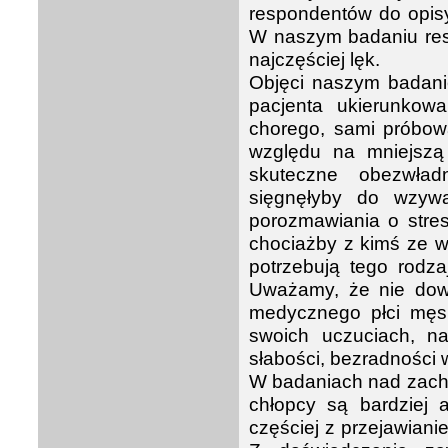
respondentów do opis
W naszym badaniu resp
najczęściej lęk.
Objęci naszym badanie
pacjenta ukierunkow
chorego, sami próbowa
względu na mniejszą 
skuteczne obezwładn
sięgnęłyby do wzywa
porozmawiania o str
chociażby z kimś ze w
potrzebują tego rodz
Uważamy, że nie dowo
medycznego płci męski
swoich uczuciach, na
słabości, bezradności w
W badaniach nad zacho
chłopcy są bardziej 
częściej z przejawianie