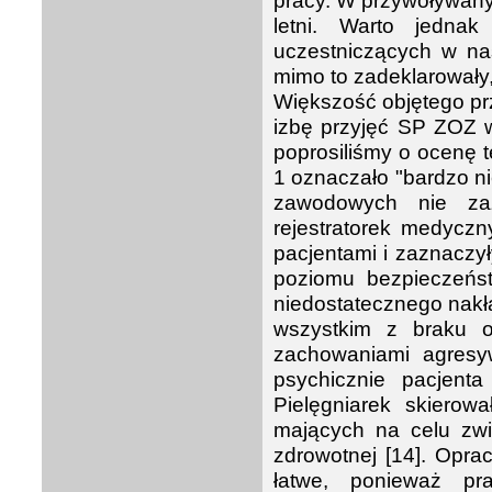
pracy. W przywoływany
letni. Warto jedna
uczestniczących w na
mimo to zadeklarowały,
Większość objętego p
izbę przyjęć SP ZOZ w
poprosiliśmy o ocenę 
1 oznaczało "bardzo ni
zawodowych nie zaz
rejestratorek medyczn
pacjentami i zaznaczy
poziomu bezpieczeńs
niedostatecznego nakł
wszystkim z braku 
zachowaniami agresy
psychicznie pacjenta
Pielęgniarek skierow
mających na celu zwi
zdrowotnej [14]. Opra
łatwe, ponieważ pr