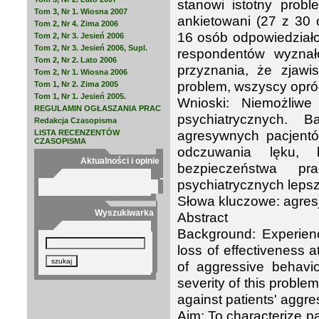
stanowi istotny probl
Tom 3, Nr 1. Wiosna 2007
ankietowani (27 z 30
Tom 2, Nr 4. Zima 2006
16 osób odpowiedziało
Tom 2, Nr 3. Jesień 2006
Tom 2, Nr 3. Jesień 2006, Supl.
respondentów wyznał
Tom 2, Nr 2. Lato 2006
przyznania, że zjaw
Tom 2, Nr 1. Wiosna 2006
problem, wszyscy opróc
Tom 1, Nr 2. Zima 2005
Tom 1, Nr 1. Jesień 2005.
Wnioski: Niemożliwe
REGULAMIN OGŁASZANIA PRAC
psychiatrycznych. 
Redakcja Czasopisma
agresywnych pacjent
LISTA RECENZENTÓW
CZASOPISMA
odczuwania lęku, 
Aktualności i opinie
bezpieczeństwa pr
psychiatrycznych lepsz
Słowa kluczowe: agresj
Wyszukiwarka
Abstract
Background: Experienc
loss of effectiveness a
of aggressive behavio
severity of this proble
against patients' aggr
Aim: To characterize pa