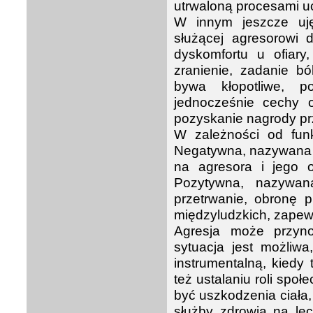
utrwaloną procesami uc
W innym jeszcze uję
służącej agresorowi 
dyskomfortu u ofiary,
zranienie, zadanie bó
bywa kłopotliwe, p
jednocześnie cechy 
pozyskanie nagrody prz
W zależności od funk
Negatywna, nazywana t
na agresora i jego o
Pozytywna, nazywana
przetrwanie, obronę p
międzyludzkich, zapewn
Agresja może przyno
sytuacja jest możliw
instrumentalną, kiedy
też ustalaniu roli spo
być uszkodzenia ciała,
służby zdrowia na lec