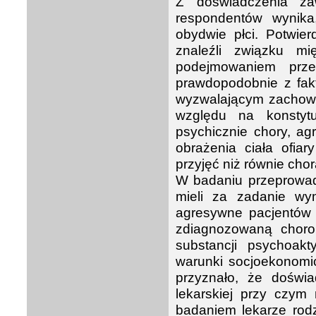
Z doświadczenia za
respondentów wynika
obydwie płci. Potwierd
znaleźli związku m
podejmowaniem prz
prawdopodobnie z fakt
wyzwalającym zachowa
względu na konstytu
psychicznie chory, a
obrażenia ciała ofiar
przyjęć niż równie cho
W badaniu przeprowadz
mieli za zadanie wym
agresywne pacjentów p
zdiagnozowaną chorob
substancji psychoakt
warunki socjoekonomi
przyznało, że doświa
lekarskiej przy czym 
badaniem lekarze rodz