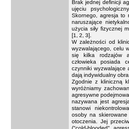
Brak jednej definicji a
ujęciu psychologicz
Skornego, agresja to 
naruszające nietykaln
użycia siły fizycznej
[1, 2, 3].
W zależności od klin
wyzwalającego, celu w
się kilka rodzajów
człowieka posiada c
czynniki wyzwalające 
dają indywidualny obr
Zgodnie z kliniczną kla
wyróżniamy zachowan
agresywne podejmowane
nazywana jest agresją
stanowi niekontrol
osoby na skierowane 
otoczenia. Jej przeci
("cold-blooded" agres