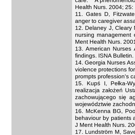
care:
A phenomenolog
Health
Nurs. 2004; 25:
11. Gates D, Fitzwate
anger to caregiver ass
12. Delaney J, Cleary
nursing management of
Ment
Health
Nurs. 2001;
13. American Nurses A
findings. ISNA Bulletin.
14. Georgia Nurses Ass
violence protections fo
prompts profession's ca
15.
Kupś I, Pełka-W
realizacja
założeń Ust
zachowującego się ag
województwie zachodni
16. McKenna BG, Poo
behaviour by patients ag
J Ment Health Nurs. 200
17. Lundström M, Save