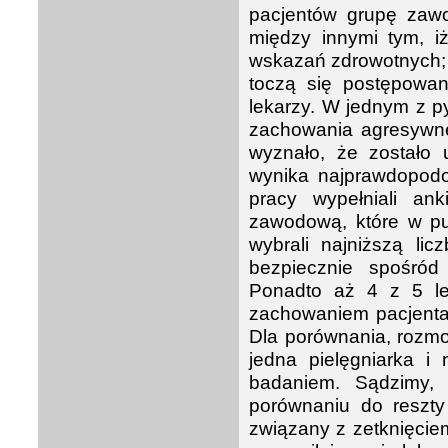
pacjentów grupę zaw
między innymi tym, i
wskazań zdrowotnych; 
toczą się postępowa
lekarzy. W jednym z p
zachowania agresywne
wyznało, że zostało 
wynika najprawdopodo
pracy wypełniali ank
zawodową, które w pu
wybrali najniższą lic
bezpiecznie spośró
Ponadto aż 4 z 5 le
zachowaniem pacjenta
Dla porównania, rozmo
jedna pielęgniarka i
badaniem. Sądzimy,
porównaniu do reszty
związany z zetknięcie