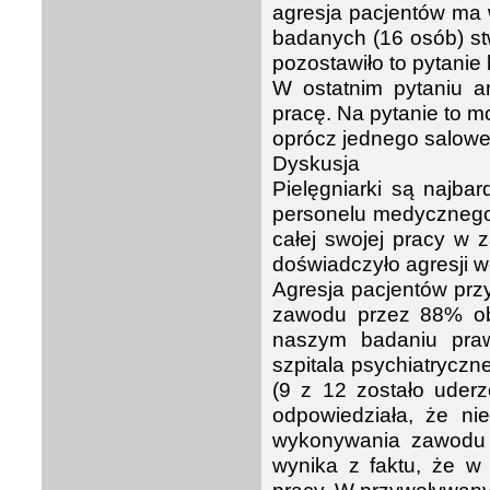
agresja pacjentów ma 
badanych (16 osób) st
pozostawiło to pytanie
W ostatnim pytaniu an
pracę. Na pytanie to mo
oprócz jednego saloweg
Dyskusja
Pielęgniarki są najba
personelu medycznego [
całej swojej pracy w 
doświadczyło agresji we
Agresja pacjentów prz
zawodu przez 88% obj
naszym badaniu prawi
szpitala psychiatrycz
(9 z 12 zostało uderz
odpowiedziała, że ni
wykonywania zawodu 
wynika z faktu, że w 