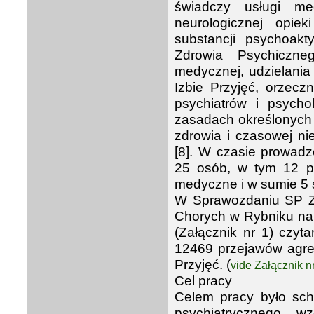
świadczy usługi me
neurologicznej opie
substancji psychoakt
Zdrowia Psychicznego
medycznej, udzielania 
Izbie Przyjęć, orzec
psychiatrów i psych
zasadach określonych
zdrowia i czasowej nie
[8]. W czasie prowadz
25 osób, w tym 12 pie
medyczne i w sumie 5 s
W Sprawozdaniu SP Z
Chorych w Rybniku na
(Załącznik nr 1) czyt
12469 przejawów agresj
Przyjęć.
(
vide Załącznik nr
Cel pracy
Celem pracy było scha
psychiatrycznego w