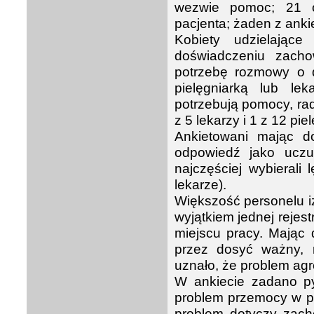
wezwie pomoc; 21 o
pacjenta; żaden z anki
Kobiety udzielając
doświadczeniu zach
potrzebę rozmowy o d
pielęgniarką lub le
potrzebują pomocy, ra
z 5 lekarzy i 1 z 12 pi
Ankietowani mając d
odpowiedź jako ucz
najczęściej wybierali
lekarze).
Większość personelu iz
wyjątkiem jednej rejes
miejscu pracy. Mając 
przez dosyć ważny, n
uznało, że problem agr
W ankiecie zadano py
problem przemocy w pr
problem dotyczy zach