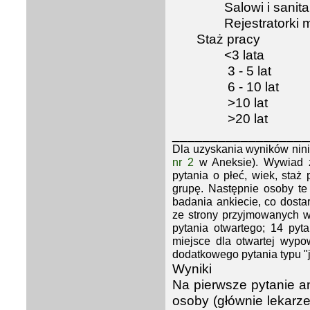
Salowi i sanit
Rejestratorki
Staż pracy
<3 lata
3 - 5 lat
6 - 10 lat
>10 lat
>20 lat
__________________
Dla uzyskania wyników nini
nr 2
w Aneksie). Wywiad z 
pytania o płeć, wiek, sta
grupę. Następnie osoby te
badania ankiecie, co dosta
ze strony przyjmowanych w 
pytania otwartego; 14 pyt
miejsce dla otwartej wypo
dodatkowego pytania typu "j
Wyniki
Na pierwsze pytanie a
osoby (głównie lekarze,