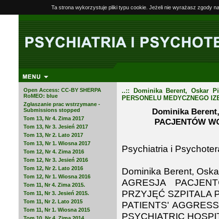
Ta strona wykorzystuje pliki typu cookie. Jeżeli nie wyrażasz zgody n
Open Access: CC-BY SHERPA
..:: Dominika Berent, Oskar
RoMEO: blue
PERSONELU MEDYCZNEGO IZBY
Zgłaszanie prac wstrzymane -
Dominika Berent,
Submissions stopped
Tom 13, Nr 4. Zima 2017
PACJENTÓW WO
Tom 13, Nr 3. Jesień 2017
Tom 13, Nr 2. Lato 2017
Tom 13, Nr 1. Wiosna 2017
Psychiatria i Psychoter
Tom 12, Nr 4. Zima 2016
Tom 12, Nr 3. Jesień 2016
Tom 12, Nr 2. Lato 2016
Dominika Berent, Oskar 
Tom 12, Nr 1. Wiosna 2016
AGRESJA PACJEN
Tom 11, Nr 4. Zima 2015.
PRZYJĘĆ SZPITALA
Tom 11, Nr 3. Jesień 2015.
Tom 11, Nr 2. Lato 2015
PATIENTS' AGGRES
Tom 11, Nr 1. Wiosna 2015
PSYCHIATRIC HOSPI
Tom 10, Nr 4. Zima 2014