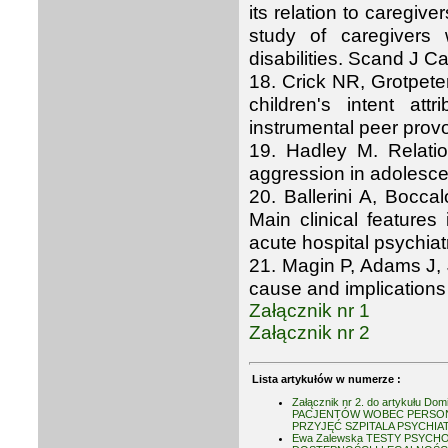
its relation to caregiv
study of caregivers
disabilities.
Scand J Car
18. Crick NR, Grotpet
children's intent att
instrumental peer prov
19. Hadley M. Relatio
aggression in adolescen
20. Ballerini A, Boc
Main clinical features 
acute hospital psychia
21. Magin P, Adams J, J
cause and implications 
Załącznik nr 1
Załącznik nr 2
Lista artykułów w numerze :
Załącznik nr 2. do artykułu Dom
PACJENTÓW WOBEC PERSO
PRZYJĘĆ SZPITALA PSYCHI
Ewa Zalewska TESTY PSYCH