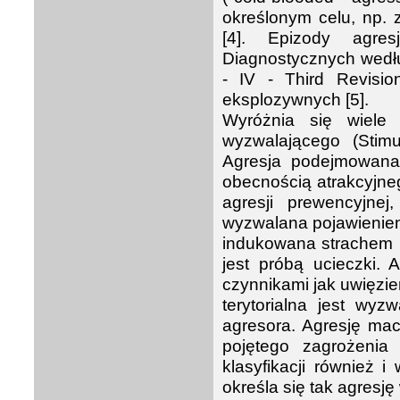
określonym celu, np. 
[4]. Epizody agres
Diagnostycznych według
- IV - Third Revis
eksplozywnych [5].
Wyróżnia się wiele
wyzwalającego (Stimu
Agresja podejmowana 
obecnością atrakcyjne
agresji prewencyjnej
wyzwalana pojawieniem
indukowana strachem p
jest próbą ucieczki. A
czynnikami jak uwięzie
terytorialna jest wy
agresora. Agresję mac
pojętego zagrożenia
klasyfikacji również i
określa się tak agres