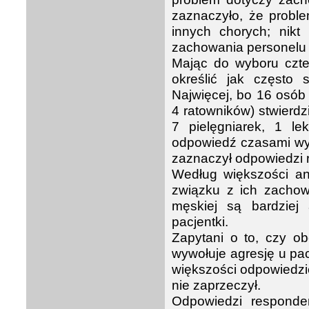
zaznaczyło, że probl
innych chorych; nik
zachowania personelu 
Mając do wyboru czte
określić jak często
Najwięcej, bo 16 osób (
4 ratowników) stwierdz
7 pielęgniarek, 1 le
odpowiedź czasami wybr
zaznaczył odpowiedzi 
Według większości an
związku z ich zachow
męskiej są bardziej
pacjentki.
Zapytani o to, czy obe
wywołuje agresję u pa
większości odpowiedziel
nie zaprzeczył.
Odpowiedzi respond