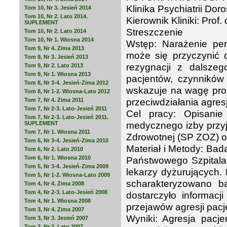
Klinika Psychiatrii Do
Tom 10, Nr 3. Jesień 2014
Tom 10, Nr 2. Lato 2014.
Kierownik Kliniki: Prof.
SUPLEMENT
Streszczenie
Tom 10, Nr 2. Lato 2014
Tom 10, Nr 1. Wiosna 2014
Wstęp: Narażenie pe
Tom 9, Nr 4. Zima 2013
może się przyczynić 
Tom 9, Nr 3. Jesień 2013
rezygnacji z dalsze
Tom 9, Nr 2. Lato 2013
Tom 9, Nr 1. Wiosna 2013
pacjentów, czynników
Tom 8, Nr 3-4. Jesień-Zima 2012
wskazuje na wagę prob
Tom 8, Nr 1-2. Wiosna-Lato 2012
przeciwdziałania agresj
Tom 7, Nr 4. Zima 2011
Tom 7, Nr 2-3. Lato-Jesień 2011
Cel pracy: Opisanie
Tom 7, Nr 2-3. Lato-Jesień 2011.
medycznego izby przyj
SUPLEMENT
Tom 7, Nr 1. Wiosna 2011
Zdrowotnej (SP ZOZ) o
Tom 6, Nr 3-4. Jesień-Zima 2010
Materiał i Metody: Ba
Tom 6, Nr 2. Lato 2010
Tom 6, Nr 1. Wiosna 2010
Państwowego Szpitala
Tom 5, Nr 3-4. Jesień-Zima 2009
lekarzy dyżurujących.
Tom 5, Nr 1-2. Wiosna-Lato 2009
scharakteryzowano b
Tom 4, Nr 4. Zima 2008
Tom 4, Nr 2-3. Lato-Jesień 2008
dostarczyło informac
Tom 4, Nr 1. Wiosna 2008
przejawów agresji pa
Tom 3, Nr 4. Zima 2007
Wyniki: Agresja pacj
Tom 3, Nr 3. Jesień 2007
Tom 3, Nr 2. Lato 2007