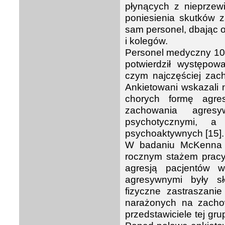
płynących z nieprzewi
poniesienia skutków 
sam personel, dbając o
i kolegów.
Personel medyczny 10 
potwierdził występo
czym najczęściej zac
Ankietowani wskazali 
chorych formę agres
zachowania agresy
psychotycznymi, 
psychoaktywnych [15].
W badaniu McKenna i 
rocznym stażem pracy 
agresją pacjentów w
agresywnymi były sł
fizyczne zastraszani
narażonych na zachow
przedstawiciele tej gr