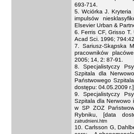
693-714.
5. Wciórka J. Kryteri
impulsów niesklasyf
Elsevier Urban & Partn
6. Ferris CF, Grisso T
Acad Sci. 1996; 794:4
7. Sariusz-Skąpska 
pracowników placówek 
2005; 14, 2: 87-91.
8. Specjalistyczy Ps
Szpitala dla Nerwow
Państwowego Szpitala
dostępu: 04.05.2009 r.
9. Specjalistyczy Ps
Szpitala dla Nerwowo 
w SP ZOZ Państwowe
Rybniku, [data dos
zatrudnieni.htm
10. Carlsson G, Dahlbe