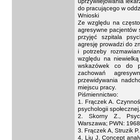
uprzywilejowania leka
do pracującego w oddz
Wnioski
Ze względu na często
agresywne pacjentów 
przyjęć szpitala ps
agresję prowadzi do zm
i potrzeby rozmawian
względu na niewielką
wskazówek co do po
zachowań agresywny
przewidywania nadch
miejscu pracy.
Piśmiennictwo:
1. Frączek A. Czynnoś
psychologii społecznej
2. Skorny Z., Psyc
Warszawa; PWN: 1968
3. Frączek A, Struzik P
4. Liu J. Concept anal