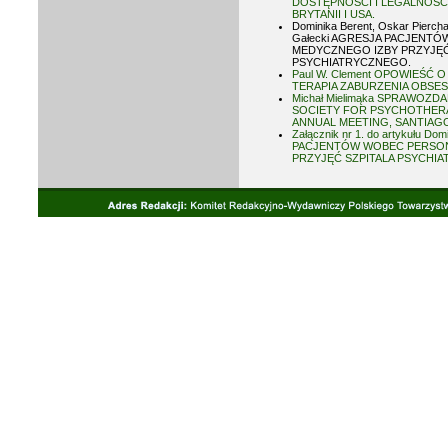
DOSTĘPNOŚCI I LEGALNOŚCI
BRYTANII I USA.
Dominika Berent, Oskar Pierchał
Gałecki AGRESJA PACJENT
MEDYCZNEGO IZBY PRZYJĘĆ
PSYCHIATRYCZNEGO.
Paul W. Clement OPOWIEŚĆ 
TERAPIA ZABURZENIA OBS
Michał Mielimąka SPRAWOZD
SOCIETY FOR PSYCHOTHER
ANNUAL MEETING, SANTIAGO,
Załącznik nr 1. do artykułu Dom
PACJENTÓW WOBEC PERSO
PRZYJĘĆ SZPITALA PSYCHI