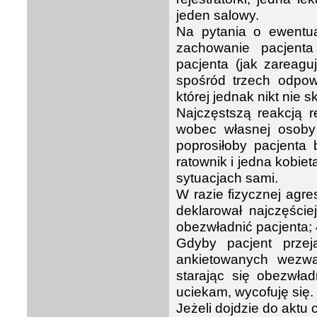
jeden salowy.
Na pytania o ewentu
zachowanie pacjent
pacjenta (jak zareagu
spośród trzech odpow
której jednak nikt nie s
Najczęstszą reakcją 
wobec własnej osoby 
poprosiłoby pacjenta 
ratownik i jedna kobiet
sytuacjach sami.
W razie fizycznej agre
deklarował najczęści
obezwładnić pacjenta; 
Gdyby pacjent przej
ankietowanych wezwa
starając się obezwład
uciekam, wycofuję się.
Jeżeli dojdzie do aktu