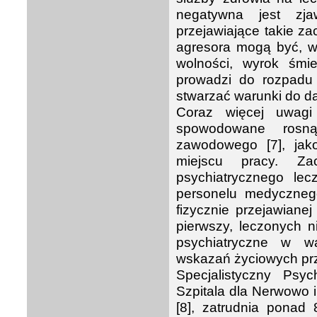
negatywna jest zja
przejawiające takie z
agresora mogą być, w
wolności, wyrok śmi
prowadzi do rozpadu
stwarzać warunki do d
Coraz więcej uwagi
spowodowane rosną
zawodowego [7], jakoś
miejscu pracy. Z
psychiatrycznego lec
personelu medycznego
fizycznie przejawiane
pierwszy, leczonych n
psychiatryczne w wa
wskazań życiowych pr
Specjalistyczny Psy
Szpitala dla Nerwowo 
[8], zatrudnia ponad