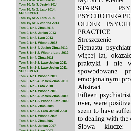
Myron F. Weiner
Tom 10, Nr 3. Jesień 2014
STARSI PS
Tom 10, Nr 2. Lato 2014.
SUPLEMENT
PSYCHOTERAP
Tom 10, Nr 2. Lato 2014
OLDER PSYCHI
Tom 10, Nr 1. Wiosna 2014
Tom 9, Nr 4. Zima 2013
PRACTICE
Tom 9, Nr 3. Jesień 2013
Streszczenie
Tom 9, Nr 2. Lato 2013
Tom 9, Nr 1. Wiosna 2013
Piętnastu psychia
Tom 8, Nr 3-4. Jesień-Zima 2012
Tom 8, Nr 1-2. Wiosna-Lato 2012
więcej lat, okaza
Tom 7, Nr 4. Zima 2011
praktyki i nie w
Tom 7, Nr 2-3. Lato-Jesień 2011
Tom 7, Nr 2-3. Lato-Jesień 2011.
spowodowane pr
SUPLEMENT
Tom 7, Nr 1. Wiosna 2011
emocjonalnymi pro
Tom 6, Nr 3-4. Jesień-Zima 2010
Abstract
Tom 6, Nr 2. Lato 2010
Tom 6, Nr 1. Wiosna 2010
Fifteen psychiatris
Tom 5, Nr 3-4. Jesień-Zima 2009
over, were positive
Tom 5, Nr 1-2. Wiosna-Lato 2009
Tom 4, Nr 4. Zima 2008
seem to have suffe
Tom 4, Nr 2-3. Lato-Jesień 2008
Tom 4, Nr 1. Wiosna 2008
to dealing with the
Tom 3, Nr 4. Zima 2007
Słowa klucze: s
Tom 3, Nr 3. Jesień 2007
Tom 3, Nr 2. Lato 2007