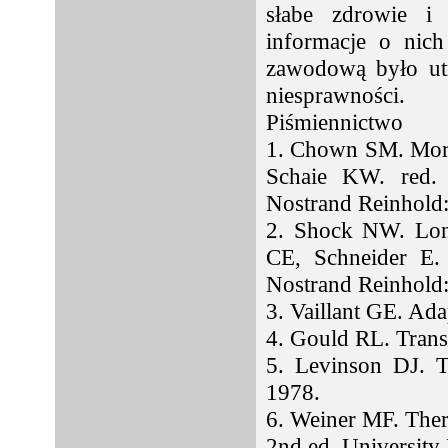
słabe zdrowie i 
informacje o nich
zawodową było utr
niesprawności.
Piśmiennictwo
1. Chown SM. Moral
Schaie KW. red
Nostrand Reinhold
2. Shock NW. Long
CE, Schneider E.
Nostrand Reinhold
3. Vaillant GE. Ada
4. Gould RL. Tran
5. Levinson DJ. T
1978.
6. Weiner MF. Thera
2nd ed. University 