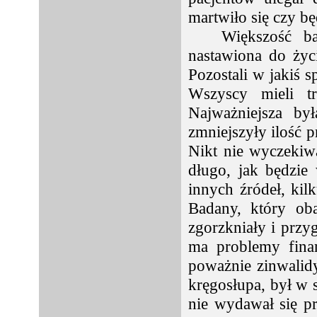
martwiło się czy bę
Większość b
nastawiona do życi
Pozostali w jakiś s
Wszyscy mieli tr
Najważniejsza by
zmniejszyły ilość 
Nikt nie wyczekiw
długo, jak będzie
innych źródeł, kil
Badany, który oba
zgorzkniały i przy
ma problemy fina
poważnie zinwalid
kręgosłupa, był w s
nie wydawał się pr