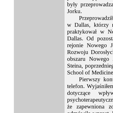
były przeprowadz
Jorku.
Przeprowadzi
w Dallas, którzy 
praktykował w No
Dallas. Od pozos
rejonie Nowego J
Rozwoju Dorosłyc
obszaru Nowego J
Steina, poprzednie
School of Medicine
Pierwszy kon
telefon. Wyjaśniłe
dotyczące wpły
psychoterapeutycz
że zapewniona zo