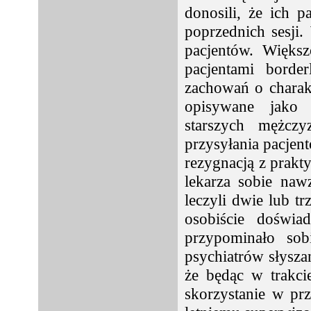
donosili, że ich p
poprzednich sesji
pacjentów. Większ
pacjentami borde
zachowań o charakt
opisywane jako p
starszych mężczy
przysyłania pacjen
rezygnacją z prakty
lekarza sobie na
leczyli dwie lub tr
osobiście doświad
przypominało sob
psychiatrów słysza
że będąc w trakci
skorzystanie w pr