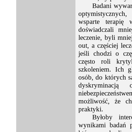
Badani wywarl
optymistycznych,
wsparte terapię 
doświadczali mni
leczenie, byli mni
out, a częściej le
jeśli chodzi o cz
często roli kryt
szkoleniem. Ich g
osób, do których 
dyskryminacj
niebezpieczeństw
możliwość, że c
praktyki.
Byłoby inte
wynikami badań p