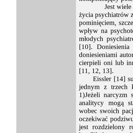
Jest wiele
życia psychiatrów 
pominięciem, szcz
wpływ na psychote
młodych psychiatr
[10]. Doniesienia
doniesieniami auto
cierpieli oni lub 
[11, 12, 13].
Eissler [14] 
jednym z trzech 
1)Jeżeli narcyzm 
analitycy mogą st
wobec swoich pacj
oczekiwać podziwu
jest rozdzielony 