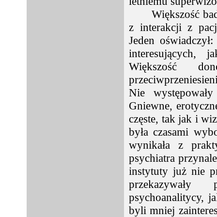
letniemu superwizor
Większość ba
z interakcji z pa
Jeden oświadczył:
interesujących, 
Większość don
przeciwprzeniesien
Nie występowały 
Gniewne, erotyczne
częste, tak jak i w
była czasami wybo
wynikała z prakt
psychiatra przynale
instytuty już nie 
przekazywały 
psychoanalitycy, ja
byli mniej zaintere