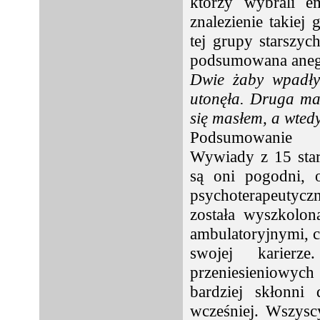
którzy wybrali e
znalezienie takie
tej grupy starszych
podsumowana anegd
Dwie żaby wpadły
utonęła. Druga ma
się masłem, a wted
Podsumowanie
Wywiady z 15 star
są oni pogodni, 
psychoterapeutycz
została wyszkolon
ambulatoryjnymi, ch
swojej karierz
przeniesieniowych
bardziej skłonni 
wcześniej. Wszysc