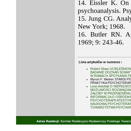
14. Eissler K. On 
psychoanalysis. Ps
15. Jung CG. Analyt
New York; 1968.
16. Butler RN. Ag
1969; 9: 243-46.
Lista artykułów w numerze :
Robert Shaw UCIELEŚNI
BADANIE DOZNAŃ SOMA
W RAMACH SPOTKANIA 
Myron F. Weiner STARSI P
PRAKTYKA PSYCHOTERA
Leon Anisfeld O NIEPEŁ
MOŻLIWOŚCI ROZWIĄZAN
ŻAŁOBY W PRZENIESIENI
INFORMACJA O OŚRODK
PSYCHOTERAPII ATESTO
NAUKOWĄ PSYCHOTERAPI
TOWARZYSTWA PSYCHIA