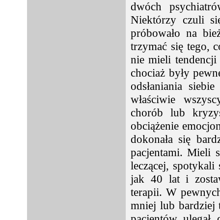
dwóch psychiatró
Niektórzy czuli s
próbowało na bież
trzymać się tego, 
nie mieli tendencji
chociaż były pewne
odsłaniania siebi
właściwie wszysc
chorób lub kryz
obciążenie emocjon
dokonała się bar
pacjentami. Mieli 
leczącej, spotykali
jak 40 lat i zost
terapii. W pewnych
mniej lub bardziej
pacjentów ulegał 