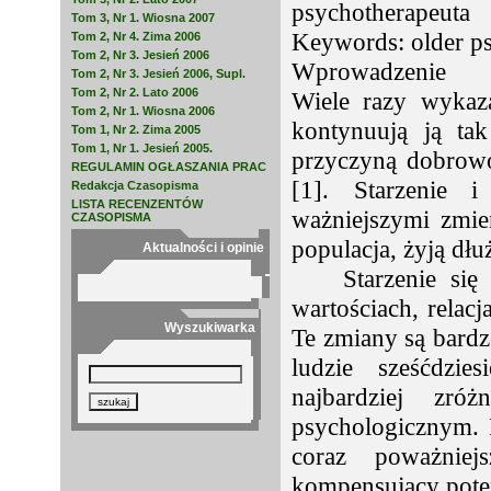
psychotherapeuta
Tom 3, Nr 1. Wiosna 2007
Keywords: older psy
Tom 2, Nr 4. Zima 2006
Tom 2, Nr 3. Jesień 2006
Wprowadzenie
Tom 2, Nr 3. Jesień 2006, Supl.
Tom 2, Nr 2. Lato 2006
Wiele razy wykaz
Tom 2, Nr 1. Wiosna 2006
kontynuują ją ta
Tom 1, Nr 2. Zima 2005
Tom 1, Nr 1. Jesień 2005.
przyczyną dobrowo
REGULAMIN OGŁASZANIA PRAC
[1]. Starzenie 
Redakcja Czasopisma
LISTA RECENZENTÓW
ważniejszymi zmie
CZASOPISMA
populacja, żyją dłu
Aktualności i opinie
Starzenie si
wartościach, relac
Wyszukiwarka
Te zmiany są bardz
ludzie sześćdzie
najbardziej zró
psychologicznym. 
coraz poważnie
kompensujący poten