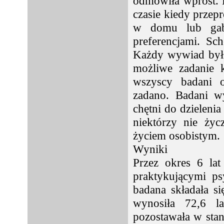
odmówiła wprost. 
czasie kiedy prze
w domu lub gabi
preferencjami. Sc
Każdy wywiad był
możliwe zadanie 
wszyscy badani o
zadano. Badani wy
chętni do dzielen
niektórzy nie życ
życiem osobistym.
Wyniki
Przez okres 6 la
praktykującymi ps
badana składała s
wynosiła 72,6 la
pozostawała w sta