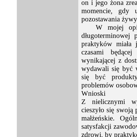
on i jego żona zre
momencie, gdy u
pozostawania żyw
W mojej op
długoterminowej p
praktyków miała j
czasami będącej 
wynikającej z dost
wydawali się być
się być produk
problemów osobow
Wnioski
Z nielicznymi wy
cieszyło się swoją 
małżeńskie. Ogól
satysfakcji zawodo
zdrowi, by prakty