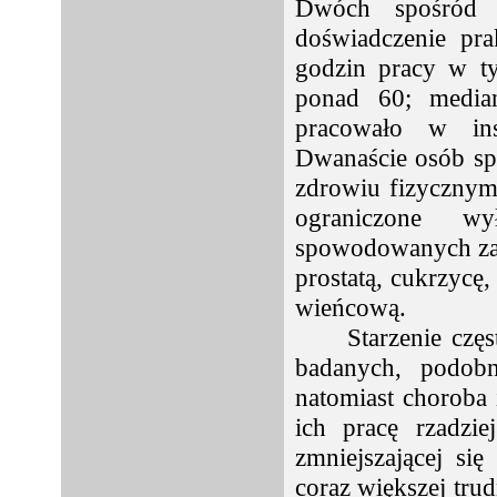
Dwóch spośród b
doświadczenie pr
godzin pracy w t
ponad 60; media
pracowało w inst
Dwanaście osób sp
zdrowiu fizycznym
ograniczone w
spowodowanych zać
prostatą, cukrzycę,
wieńcową.
Starzenie czę
badanych, podobn
natomiast choroba
ich pracę rzadzie
zmniejszającej się
coraz większej tru