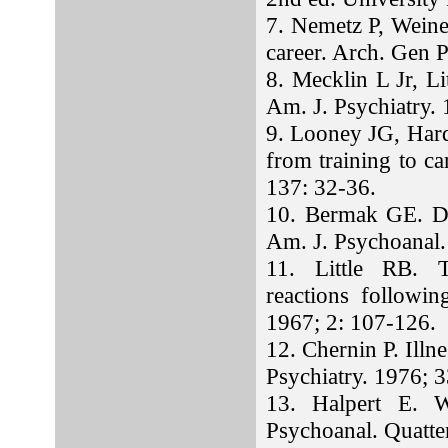
7. Nemetz P, Weiner
career. Arch. Gen 
8. Mecklin L Jr, L
Am. J. Psychiatry.
9. Looney JG, Hardi
from training to ca
137: 32-36.
10. Bermak GE. Do
Am. J. Psychoanal
11. Little RB. Tr
reactions followin
1967; 2: 107-126.
12. Chernin P. Illn
Psychiatry. 1976; 
13. Halpert E. W
Psychoanal. Quatte