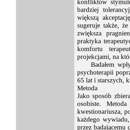
konfliktów stymu
bardziej toleranc
większą akceptacj
sugeruje także, że
zwiększa pragnie
praktyka terapeut
komfortu terapeu
projekcjami, na któ
Badałem wpły
psychoterapii pop
65 lat i starszych,
Metoda
Jako sposób zbier
osobiste. Metoda
kwestionariusza, 
każdego wywiadu, 
przez badającemu 