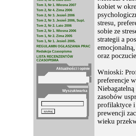
kobiet w okr
Tom 3, Nr 1. Wiosna 2007
Tom 2, Nr 4. Zima 2006
psychologicz
Tom 2, Nr 3. Jesień 2006
Tom 2, Nr 3. Jesień 2006, Supl.
stresu, prefer
Tom 2, Nr 2. Lato 2006
sobie ze str
Tom 2, Nr 1. Wiosna 2006
Tom 1, Nr 2. Zima 2005
strategii a 
Tom 1, Nr 1. Jesień 2005.
emocjonalną, 
REGULAMIN OGŁASZANIA PRAC
Redakcja Czasopisma
oraz poczucie
LISTA RECENZENTÓW
CZASOPISMA
Aktualności i opinie
Wnioski: Pro
preferencje w
Niebagatelną
Wyszukiwarka
zasobów uspr
profilaktyce 
prewencji za
wieku przekw