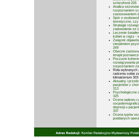
schizofrenii 205
Analiza sezonow
rozpoznaniem sch
zastosowaniem d
Spór o osobowoś
teoretyczne, czy
Strategie rozwią
zadowolenie ze 
Leczenie światłe
kobiet w ciąży -
Związek objawów
cierpieniem psyc
269
Obecne zastosow
terapii poznawcz
Poczucie koheren
rozwiązywania p
rozpoznaniem za
Rola wybranych 
radzeniu sobie z
klimakterium 303
Aktualny i przed
pacjentów z cho
313
Psychologiczne a
325
Ocena wpływu c
socjodemograficz
depresji u pacje
337
Ocena typów oso
poddanych operac