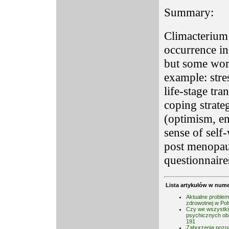
Summary:
Climacterium 
occurrence in
but some wom
example: stre
life-stage tr
coping strate
(optimism, em
sense of self-
post menopau
questionnaire
Lista artykułów w nume
Aktualne problem
zdrowotnej w Pol
Czy we wszystki
psychicznych ob
191
Zaburzenia pozn